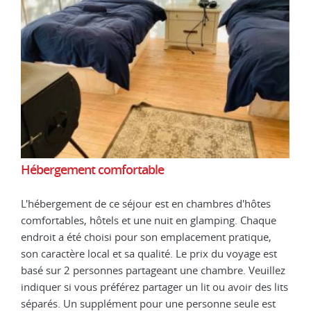
Hébergement comfortable
Héb
s
L'hébergement de ce séjour est en chambres d'hôtes
L'hé
ue
comfortables, hôtels et une nuit en glamping. Chaque
comf
,
endroit a été choisi pour son emplacement pratique,
endr
st
son caractère local et sa qualité. Le prix du voyage est
son 
llez
basé sur 2 personnes partageant une chambre. Veuillez
basé
 lits
indiquer si vous préférez partager un lit ou avoir des lits
indi
st
séparés. Un supplément pour une personne seule est
sépa