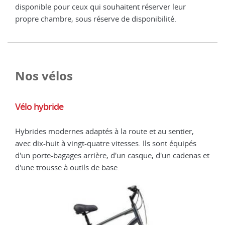
disponible pour ceux qui souhaitent réserver leur
disp
propre chambre, sous réserve de disponibilité.
prop
Nos vélos
Vélo hybride
Vél
Hybrides modernes adaptés à la route et au sentier,
Un s
avec dix-huit à vingt-quatre vitesses. Ils sont équipés
sur 
d'un porte-bagages arrière, d'un casque, d'un cadenas et
port
d'une trousse à outils de base.
d'un
un c
supp