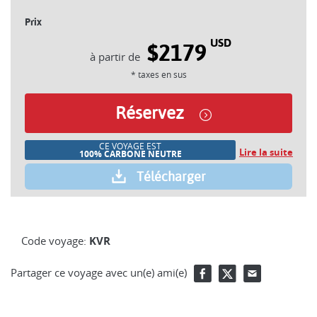
Prix
USD
$2179
* taxes en sus
Réservez
CE VOYAGE EST
Lire la suite
100% CARBONE NEUTRE
Télécharger
Code voyage:
KVR
Partager ce voyage avec un(e) ami(e)