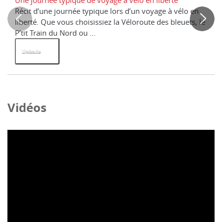
Une journée typique de voyage à vélo en liberté
Li
Récit d’une journée typique lors d’un voyage à vélo en
Le
liberté. Que vous choisissiez la Véloroute des bleuets, le
pl
P’tit Train du Nord ou ...
co
Lire la suite
Li
Vidéos