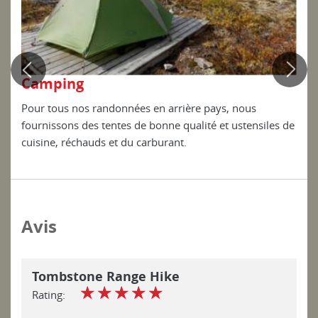
Ch
Camping
Lors
Pour tous nos randonnées en arrière pays, nous
pour
dans
fournissons des tentes de bonne qualité et ustensiles de
cuis
cuisine, réchauds et du carburant.
Avis
Tombstone Range Hike
☆
☆
☆
☆
☆
Rating: