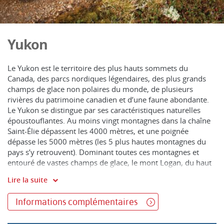
Yukon
Le Yukon est le territoire des plus hauts sommets du
Canada, des parcs nordiques légendaires, des plus grands
champs de glace non polaires du monde, de plusieurs
rivières du patrimoine canadien et d’une faune abondante.
Le Yukon se distingue par ses caractéristiques naturelles
époustouflantes. Au moins vingt montagnes dans la chaîne
Saint-Élie dépassent les 4000 mètres, et une poignée
dépasse les 5000 mètres (les 5 plus hautes montagnes du
pays s’y retrouvent). Dominant toutes ces montagnes et
entouré de vastes champs de glace, le mont Logan, du haut
de ses 5959 mètres, est le plus haut sommet du Canada.
Lire la suite
Le Yukon est parsemé d’innombrables lacs et de plus de 70
Informations complémentaires
rivières sauvages accessibles en canoë, dont le puissant
fleuve Yukon, le plus long du Yukon et de l’Alaska et le