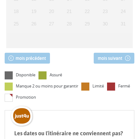
18
19
20
21
22
23
24
25
26
27
28
29
30
31
mois précédent
mois suivant
Disponible
Assuré
Manque 2 ou moins pour garantir
Limité
Fermé
Promotion
Les dates ou l'itinéraire ne conviennent pas?