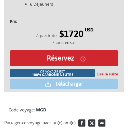
6 Déjeuners
Prix
USD
$1720
* taxes en sus
Réservez
CE VOYAGE EST
Lire la suite
100% CARBONE NEUTRE
Télécharger
Code voyage:
MGD
Partager ce voyage avec un(e) ami(e)